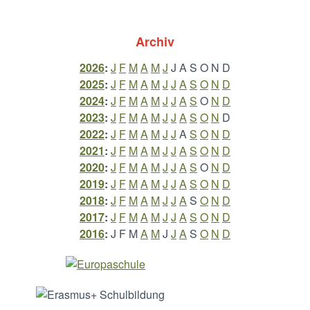
Archiv
2026
:
J
F
M
A
M
J
J
A
S
O
N
D
2025
:
J
F
M
A
M
J
J
A
S
O
N
D
2024
:
J
F
M
A
M
J
J
A
S
O
N
D
2023
:
J
F
M
A
M
J
J
A
S
O
N
D
2022
:
J
F
M
A
M
J
J
A
S
O
N
D
2021
:
J
F
M
A
M
J
J
A
S
O
N
D
2020
:
J
F
M
A
M
J
J
A
S
O
N
D
2019
:
J
F
M
A
M
J
J
A
S
O
N
D
2018
:
J
F
M
A
M
J
J
A
S
O
N
D
2017
:
J
F
M
A
M
J
J
A
S
O
N
D
2016
:
J
F
M
A
M
J
J
A
S
O
N
D