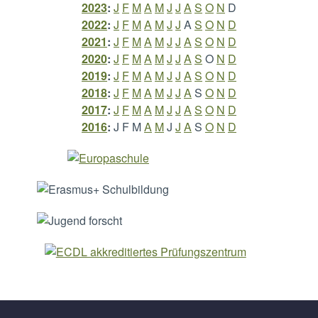
2023
:
J
F
M
A
M
J
J
A
S
O
N
D
2022
:
J
F
M
A
M
J
J
A
S
O
N
D
2021
:
J
F
M
A
M
J
J
A
S
O
N
D
2020
:
J
F
M
A
M
J
J
A
S
O
N
D
2019
:
J
F
M
A
M
J
J
A
S
O
N
D
2018
:
J
F
M
A
M
J
J
A
S
O
N
D
2017
:
J
F
M
A
M
J
J
A
S
O
N
D
2016
:
J
F
M
A
M
J
J
A
S
O
N
D