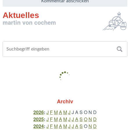
Aktuelles
martin von cochem
Archiv
2026
:
J
F
M
A
M
J
J
A
S
O
N
D
2025
:
J
F
M
A
M
J
J
A
S
O
N
D
2024
:
J
F
M
A
M
J
J
A
S
O
N
D