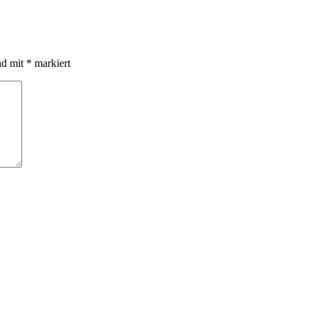
nd mit
*
markiert