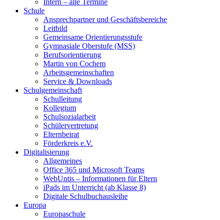
Intern – alle Termine
Schule
Ansprechpartner und Geschäftsbereiche
Leitbild
Gemeinsame Orientierungsstufe
Gymnasiale Oberstufe (MSS)
Berufsorientierung
Martin von Cochem
Arbeitsgemeinschaften
Service & Downloads
Schulgemeinschaft
Schulleitung
Kollegium
Schulsozialarbeit
Schülervertretung
Elternbeirat
Förderkreis e.V.
Digitalisierung
Allgemeines
Office 365 und Microsoft Teams
WebUntis – Informationen für Eltern
iPads im Unterricht (ab Klasse 8)
Digitale Schulbuchausleihe
Europa
Europaschule