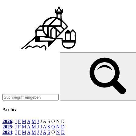
Archiv
2026
:
J
F
M
A
M
J
J
A
S
O
N
D
2025
:
J
F
M
A
M
J
J
A
S
O
N
D
2024
:
J
F
M
A
M
J
J
A
S
O
N
D