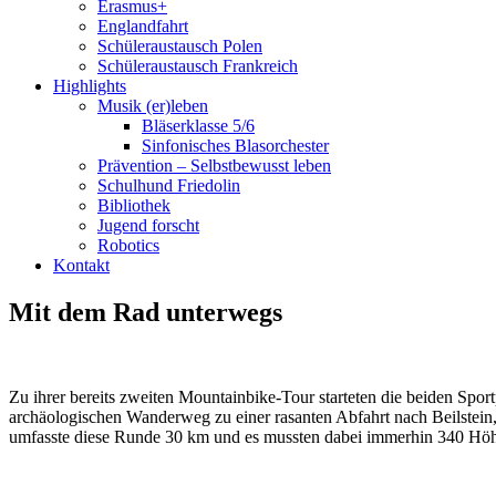
Erasmus+
Englandfahrt
Schüleraustausch Polen
Schüleraustausch Frankreich
Highlights
Musik (er)leben
Bläserklasse 5/6
Sinfonisches Blasorchester
Prävention – Selbstbewusst leben
Schulhund Friedolin
Bibliothek
Jugend forscht
Robotics
Kontakt
Mit dem Rad unterwegs
Zu ihrer bereits zweiten Mountainbike-Tour starteten die beiden Spo
archäologischen Wanderweg zu einer rasanten Abfahrt nach Beilstein
umfasste diese Runde 30 km und es mussten dabei immerhin 340 Höhenm