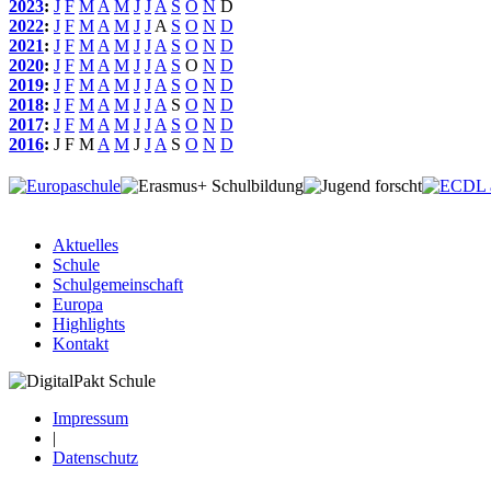
2023
:
J
F
M
A
M
J
J
A
S
O
N
D
2022
:
J
F
M
A
M
J
J
A
S
O
N
D
2021
:
J
F
M
A
M
J
J
A
S
O
N
D
2020
:
J
F
M
A
M
J
J
A
S
O
N
D
2019
:
J
F
M
A
M
J
J
A
S
O
N
D
2018
:
J
F
M
A
M
J
J
A
S
O
N
D
2017
:
J
F
M
A
M
J
J
A
S
O
N
D
2016
:
J
F
M
A
M
J
J
A
S
O
N
D
Aktuelles
Schule
Schulgemeinschaft
Europa
Highlights
Kontakt
Impressum
|
Datenschutz