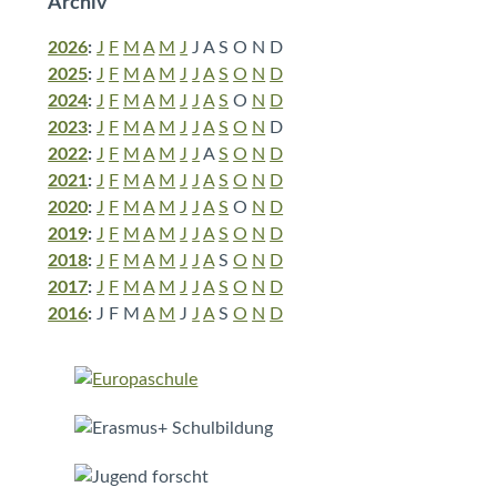
Archiv
2026
:
J
F
M
A
M
J
J
A
S
O
N
D
2025
:
J
F
M
A
M
J
J
A
S
O
N
D
2024
:
J
F
M
A
M
J
J
A
S
O
N
D
2023
:
J
F
M
A
M
J
J
A
S
O
N
D
2022
:
J
F
M
A
M
J
J
A
S
O
N
D
2021
:
J
F
M
A
M
J
J
A
S
O
N
D
2020
:
J
F
M
A
M
J
J
A
S
O
N
D
2019
:
J
F
M
A
M
J
J
A
S
O
N
D
2018
:
J
F
M
A
M
J
J
A
S
O
N
D
2017
:
J
F
M
A
M
J
J
A
S
O
N
D
2016
:
J
F
M
A
M
J
J
A
S
O
N
D