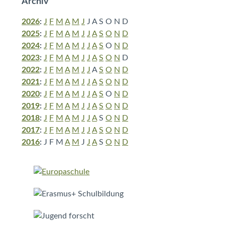
Archiv
2026
:
J
F
M
A
M
J
J
A
S
O
N
D
2025
:
J
F
M
A
M
J
J
A
S
O
N
D
2024
:
J
F
M
A
M
J
J
A
S
O
N
D
2023
:
J
F
M
A
M
J
J
A
S
O
N
D
2022
:
J
F
M
A
M
J
J
A
S
O
N
D
2021
:
J
F
M
A
M
J
J
A
S
O
N
D
2020
:
J
F
M
A
M
J
J
A
S
O
N
D
2019
:
J
F
M
A
M
J
J
A
S
O
N
D
2018
:
J
F
M
A
M
J
J
A
S
O
N
D
2017
:
J
F
M
A
M
J
J
A
S
O
N
D
2016
:
J
F
M
A
M
J
J
A
S
O
N
D