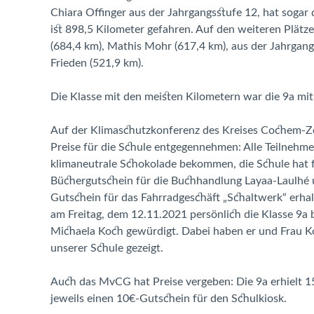
Chiara Offinger aus der Jahrgangsstufe 12, hat sogar
ist 898,5 Kilometer gefahren. Auf den weiteren Plätz
(684,4 km), Mathis Mohr (617,4 km), aus der Jahrgan
Frieden (521,9 km).
Die Klasse mit den meisten Kilometern war die 9a mi
Auf der Klimaschutzkonferenz des Kreises Cochem-Ze
Preise für die Schule entgegennehmen: Alle Teilnehme
klimaneutrale Schokolade bekommen, die Schule hat f
Büchergutschein für die Buchhandlung Layaa-Laulhé un
Gutschein für das Fahrradgeschäft „Schaltwerk“ erhal
am Freitag, dem 12.11.2021 persönlich die Klasse 9a 
Michaela Koch gewürdigt. Dabei haben er und Frau Ko
unserer Schule gezeigt.
Auch das MvCG hat Preise vergeben: Die 9a erhielt 1
jeweils einen 10€-Gutschein für den Schulkiosk.