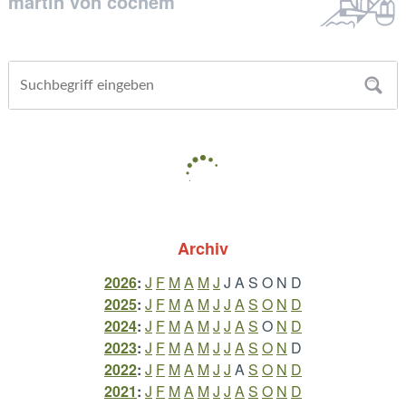
martin von cochem
Archiv
2026
:
J
F
M
A
M
J
J
A
S
O
N
D
2025
:
J
F
M
A
M
J
J
A
S
O
N
D
2024
:
J
F
M
A
M
J
J
A
S
O
N
D
2023
:
J
F
M
A
M
J
J
A
S
O
N
D
2022
:
J
F
M
A
M
J
J
A
S
O
N
D
2021
:
J
F
M
A
M
J
J
A
S
O
N
D