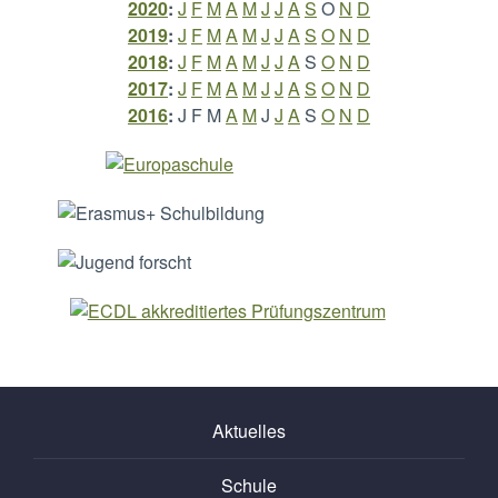
2020
:
J
F
M
A
M
J
J
A
S
O
N
D
2019
:
J
F
M
A
M
J
J
A
S
O
N
D
2018
:
J
F
M
A
M
J
J
A
S
O
N
D
2017
:
J
F
M
A
M
J
J
A
S
O
N
D
2016
:
J
F
M
A
M
J
J
A
S
O
N
D
Aktuelles
Schule