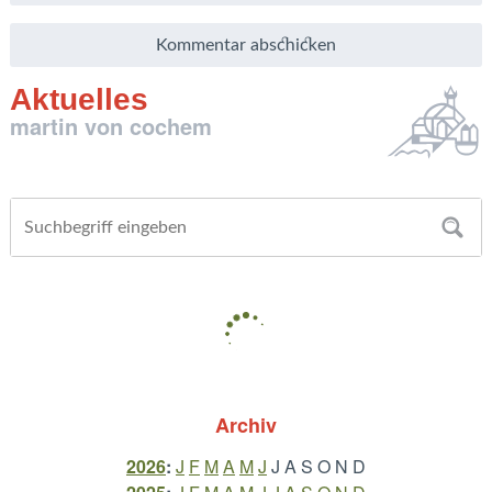
Aktuelles
martin von cochem
Archiv
2026
:
J
F
M
A
M
J
J
A
S
O
N
D