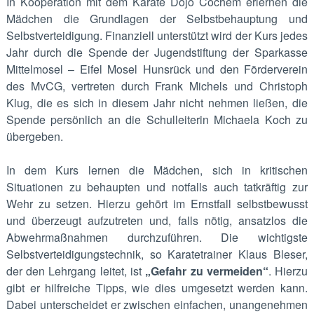
In Kooperation mit dem Karate Dojo Cochem erlernen die
Mädchen die Grundlagen der Selbstbehauptung und
Selbstverteidigung. Finanziell unterstützt wird der Kurs jedes
Jahr durch die Spende der Jugendstiftung der Sparkasse
Mittelmosel – Eifel Mosel Hunsrück und den Förderverein
des MvCG, vertreten durch Frank Michels und Christoph
Klug, die es sich in diesem Jahr nicht nehmen ließen, die
Spende persönlich an die Schulleiterin Michaela Koch zu
übergeben.
In dem Kurs lernen die Mädchen, sich in kritischen
Situationen zu behaupten und notfalls auch tatkräftig zur
Wehr zu setzen. Hierzu gehört im Ernstfall selbstbewusst
und überzeugt aufzutreten und, falls nötig, ansatzlos die
Abwehrmaßnahmen durchzuführen. Die wichtigste
Selbstverteidigungstechnik, so Karatetrainer Klaus Bleser,
der den Lehrgang leitet, ist
„Gefahr zu vermeiden“
. Hierzu
gibt er hilfreiche Tipps, wie dies umgesetzt werden kann.
Dabei unterscheidet er zwischen einfachen, unangenehmen