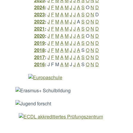
2025
:
J
F
M
A
M
J
J
A
S
O
N
D
2024
:
J
F
M
A
M
J
J
A
S
O
N
D
2023
:
J
F
M
A
M
J
J
A
S
O
N
D
2022
:
J
F
M
A
M
J
J
A
S
O
N
D
2021
:
J
F
M
A
M
J
J
A
S
O
N
D
2020
:
J
F
M
A
M
J
J
A
S
O
N
D
2019
:
J
F
M
A
M
J
J
A
S
O
N
D
2018
:
J
F
M
A
M
J
J
A
S
O
N
D
2017
:
J
F
M
A
M
J
J
A
S
O
N
D
2016
:
J
F
M
A
M
J
J
A
S
O
N
D