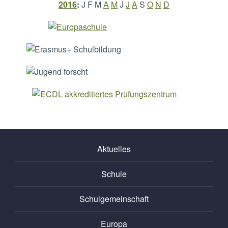
2016
:
J
F
M
A
M
J
J
A
S
O
N
D
Aktuelles
Schule
Schulgemeinschaft
Europa