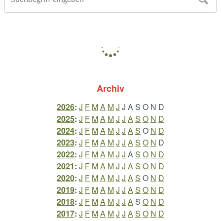
Archiv
2026
:
J
F
M
A
M
J
J
A
S
O
N
D
2025
:
J
F
M
A
M
J
J
A
S
O
N
D
2024
:
J
F
M
A
M
J
J
A
S
O
N
D
2023
:
J
F
M
A
M
J
J
A
S
O
N
D
2022
:
J
F
M
A
M
J
J
A
S
O
N
D
2021
:
J
F
M
A
M
J
J
A
S
O
N
D
2020
:
J
F
M
A
M
J
J
A
S
O
N
D
2019
:
J
F
M
A
M
J
J
A
S
O
N
D
2018
:
J
F
M
A
M
J
J
A
S
O
N
D
2017
:
J
F
M
A
M
J
J
A
S
O
N
D