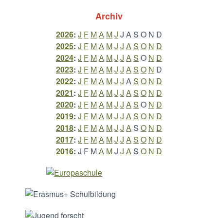
Archiv
2026
:
J
F
M
A
M
J
J
A
S
O
N
D
2025
:
J
F
M
A
M
J
J
A
S
O
N
D
2024
:
J
F
M
A
M
J
J
A
S
O
N
D
2023
:
J
F
M
A
M
J
J
A
S
O
N
D
2022
:
J
F
M
A
M
J
J
A
S
O
N
D
2021
:
J
F
M
A
M
J
J
A
S
O
N
D
2020
:
J
F
M
A
M
J
J
A
S
O
N
D
2019
:
J
F
M
A
M
J
J
A
S
O
N
D
2018
:
J
F
M
A
M
J
J
A
S
O
N
D
2017
:
J
F
M
A
M
J
J
A
S
O
N
D
2016
:
J
F
M
A
M
J
J
A
S
O
N
D