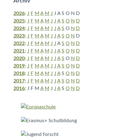
Archiv
2026
:
J
F
M
A
M
J
J
A
S
O
N
D
2025
:
J
F
M
A
M
J
J
A
S
O
N
D
2024
:
J
F
M
A
M
J
J
A
S
O
N
D
2023
:
J
F
M
A
M
J
J
A
S
O
N
D
2022
:
J
F
M
A
M
J
J
A
S
O
N
D
2021
:
J
F
M
A
M
J
J
A
S
O
N
D
2020
:
J
F
M
A
M
J
J
A
S
O
N
D
2019
:
J
F
M
A
M
J
J
A
S
O
N
D
2018
:
J
F
M
A
M
J
J
A
S
O
N
D
2017
:
J
F
M
A
M
J
J
A
S
O
N
D
2016
:
J
F
M
A
M
J
J
A
S
O
N
D