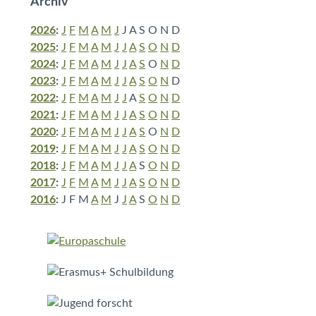
Archiv
2026
:
J
F
M
A
M
J
J
A
S
O
N
D
2025
:
J
F
M
A
M
J
J
A
S
O
N
D
2024
:
J
F
M
A
M
J
J
A
S
O
N
D
2023
:
J
F
M
A
M
J
J
A
S
O
N
D
2022
:
J
F
M
A
M
J
J
A
S
O
N
D
2021
:
J
F
M
A
M
J
J
A
S
O
N
D
2020
:
J
F
M
A
M
J
J
A
S
O
N
D
2019
:
J
F
M
A
M
J
J
A
S
O
N
D
2018
:
J
F
M
A
M
J
J
A
S
O
N
D
2017
:
J
F
M
A
M
J
J
A
S
O
N
D
2016
:
J
F
M
A
M
J
J
A
S
O
N
D