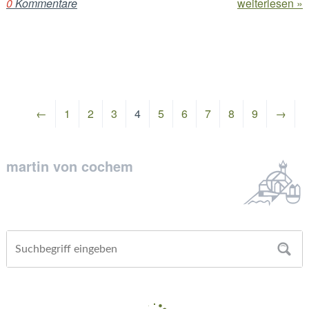
0
Kommentare
weiterlesen »
←
1
2
3
4
5
6
7
8
9
→
martin von cochem