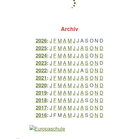
Archiv
2026
:
J
F
M
A
M
J
J
A
S
O
N
D
2025
:
J
F
M
A
M
J
J
A
S
O
N
D
2024
:
J
F
M
A
M
J
J
A
S
O
N
D
2023
:
J
F
M
A
M
J
J
A
S
O
N
D
2022
:
J
F
M
A
M
J
J
A
S
O
N
D
2021
:
J
F
M
A
M
J
J
A
S
O
N
D
2020
:
J
F
M
A
M
J
J
A
S
O
N
D
2019
:
J
F
M
A
M
J
J
A
S
O
N
D
2018
:
J
F
M
A
M
J
J
A
S
O
N
D
2017
:
J
F
M
A
M
J
J
A
S
O
N
D
2016
:
J
F
M
A
M
J
J
A
S
O
N
D